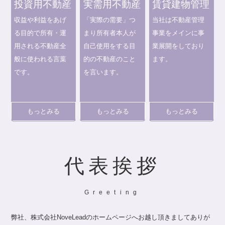
投資用不動産
実需用不動産
賃貸建物管理
収益や利益をあげ
「実際の需要」つ
当社は不動産管理
る目的で所有・運
まり所有者本人が
事業をメインに事
用される不動産全
自己使用をする目
業展開をしており
般に使われる言葉
的の不動産のこと
ます。
です。
を言います。
もっとみる
もっとみる
もっとみる
代表挨拶
Greeting
弊社、株式会社NoveLeadのホームページへお越し頂きましてありが