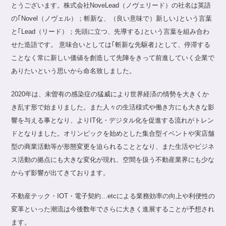
とうございます。株式会社NoveLead（ノヴェリード）の社名は英語
の｢Novel（ノヴェル）；斬新な、（良い意味で）新しい｣という言葉
と｢Lead（リード）；先頭に立つ、先導する｣という言葉を組み合わ
せた造語です。 意味合いとしては｢斬新な先駆者｣として、停滞する
ことなく常に新しい価値を創造して先陣をきって前進していく企業で
ありたいという思いから命名致しました。
2020年は、未曽有の感染症の猛威により世界経済の情勢を大きくか
き乱す形で始まりました。また人々の生活様式や働き方にも大きな影
響を与える事となり、よりIT化・デジタル化を促進する流れがトレン
ドとなりました。オリンピックを始めとした集合型イベントや実店舗
型の商業活動等が形態変更を迫られることとなり、また生活やビジネ
ス活動の拠点にも大きな変化が現れ、空間を扱う不動産業界にも少な
からず影響が出てきております。
不動産テック・IOT・電子契約…etcによる業務効率の向上や利便性の
変革といった潮流は今後数年でさらに大きく進展することが予想され
ます。