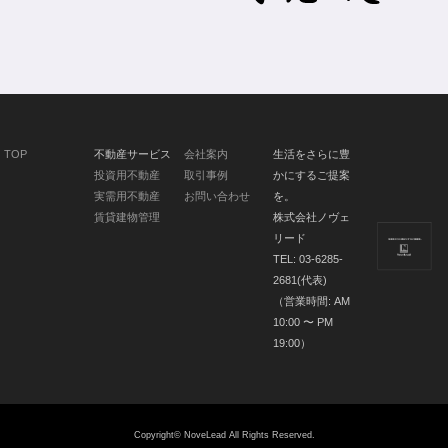
TOP
不動産サービス
会社案内
生活をさらに豊
投資用不動産
取引事例
かにするご提案
実需用不動産
お問い合わせ
を。
賃貸建物管理
株式会社ノヴェ
リード
TEL: 03-6285-
2681(代表)
（営業時間: AM
10:00 〜 PM
19:00）
Copyright©
NoveLead
All Rights Reserved.